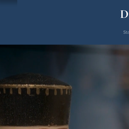
D
Sta