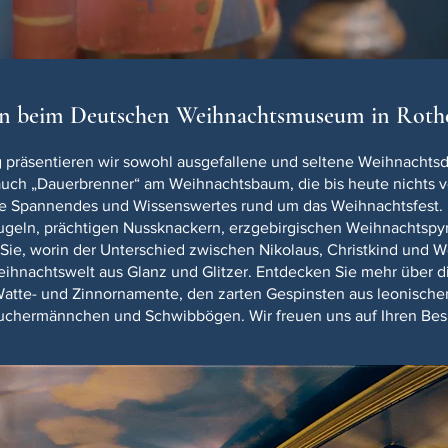
n beim Deutschen Weihnachtsmuseum in Rothe
g präsentieren wir sowohl ausgefallene und seltene Weihnachts
auch „Dauerbrenner“ am Weihnachtsbaum, die bis heute nichts vo
 Spannendes und Wissenswertes rund um das Weihnachtsfest. L
ugeln, prächtigen Nussknackern, erzgebirgischen Weihnachtsp
Sie, worin der Unterschied zwischen Nikolaus, Christkind und 
eihnachtswelt aus Glanz und Glitzer. Entdecken Sie mehr über di
 Watte- und Zinnornamente, den zarten Gespinsten aus leonisch
uchermännchen und Schwibbögen. Wir freuen uns auf Ihren Bes