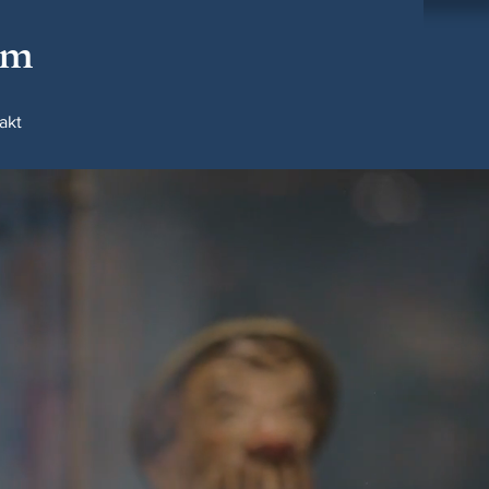
um
akt